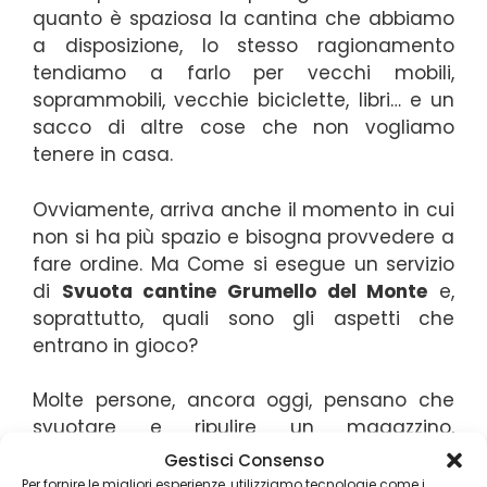
quanto è spaziosa la cantina che abbiamo
a disposizione, lo stesso ragionamento
tendiamo a farlo per vecchi mobili,
soprammobili, vecchie biciclette, libri… e un
sacco di altre cose che non vogliamo
tenere in casa.
Ovviamente, arriva anche il momento in cui
non si ha più spazio e bisogna provvedere a
fare ordine. Ma Come si esegue un servizio
di
Svuota cantine Grumello del Monte
e,
soprattutto, quali sono gli aspetti che
entrano in gioco?
Molte persone, ancora oggi, pensano che
svuotare e ripulire un magazzino,
un’abitazione privata, un garage, un solaio…
Gestisci Consenso
sia un’attività che possa essere gestita con
Per fornire le migliori esperienze, utilizziamo tecnologie come i