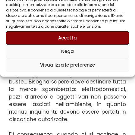
cookie per memorizzare e/o accedere alle informazioni del
il “fai da te”.
dispositivo. Il consenso a queste tecnologie ci permetterà di
elaborare dati come il comportamento di navigazione o ID unici
Chi ha un furgone e dei conoscenti su cui
su questo sito. Non acconsentire o ritirare il consenso può influire
negativamente su alcune caratteristiche e funzioni.
contare a prima vista può essere a buon
punto. Questo però non basta, in quanto per
Accetta
portare a termine tutta la mole di lavoro è
necessario disporre di attrezzi per lo
Nega
smontaggio di mobili e materiali
Visualizza le preferenze
ingombranti, carrelli per lo spostamento
degli oggetti da sgomberare, scatole,
buste… Bisogna sapere dove destinare tutta
la merce sgomberata: elettrodomestici,
pezzi d’arredo e oggetti vari non possono
essere lasciati nell’ambiente, in quanto
ritenuti inquinanti; devono essere portati in
discariche autorizzate.
Di conseguenza, quando ci si accinge in