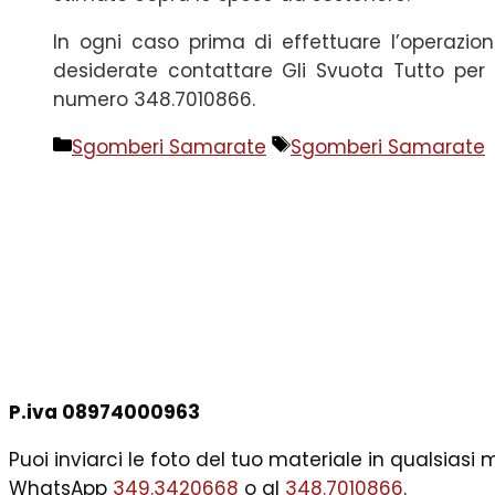
In ogni caso prima di effettuare l’operazion
desiderate contattare Gli Svuota Tutto per 
numero 348.7010866.
Categorie
Tag
Sgomberi Samarate
Sgomberi Samarate
P.iva 08974000963
Puoi inviarci le foto del tuo materiale in qualsias
WhatsApp
349.3420668
o al
348.7010866
.