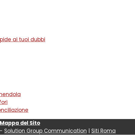
ide ai tuoi dubbi
mendola
ori
ciliazione
Mappa del Sito
-
Solution Group Communication
|
Siti Roma