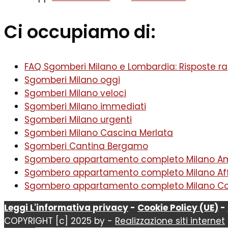
Ci occupiamo di:
FAQ Sgomberi Milano e Lombardia: Risposte rap
Sgomberi Milano oggi
Sgomberi Milano veloci
Sgomberi Milano immediati
Sgomberi Milano urgenti
Sgomberi Milano Cascina Merlata
Sgomberi Cantina Bergamo
Sgombero appartamento completo Milano A
Sgombero appartamento completo Milano Aff
Sgombero appartamento completo Milano Con
Leggi L'informativa privacy
-
Cookie Policy (UE)
-
COPYRIGHT [c] 2025 by -
Realizzazione siti internet