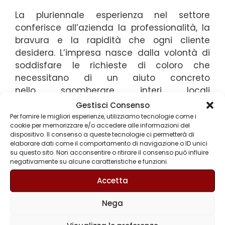
La pluriennale esperienza nel settore
conferisce all’azienda la professionalità, la
bravura e la rapidità che ogni cliente
desidera. L’impresa nasce dalla volontà di
soddisfare le richieste di coloro che
necessitano di un aiuto concreto
nello sgomberare interi locali
o appartamenti, dall’accumulo caotico di
Gestisci Consenso
mobili, pezzi d’arredamento, materiali e
Per fornire le migliori esperienze, utilizziamo tecnologie come i
cookie per memorizzare e/o accedere alle informazioni del
oggetti vari nel corso degli anni.Tutti i clienti
dispositivo. Il consenso a queste tecnologie ci permetterà di
, siano essi privati o aziende, trovano
elaborare dati come il comportamento di navigazione o ID unici
nell’operato de Gli Svuota Tutto un valido
su questo sito. Non acconsentire o ritirare il consenso può influire
negativamente su alcune caratteristiche e funzioni.
appoggio non solo in caso di sgomberi ma
anche per effettuare movimentazioni
Accetta
interne o trasporti di diverso genere
o sgombero di cantine, solai e stabili. Il
Nega
servizio di sgombero non è solo uno