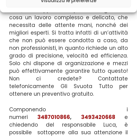
Visualizza le preferenze
spostamento di oggetti da un luogo ad un
altro, ma rappresenta prima di ogni altra
cosa un lavoro complesso e delicato, che
necessita delle attente mani, nonché dei
migliori esperti. Si tratta infatti di un’attività
che non può essere condotta a caso, da
non professionisti, in quanto richiede un alto
grado di precisione, velocità ed efficienza.
Solo chi dispone di organizzazione e mezzi
può effettivamente garantire tutto questo!
Non ci credete? Contattate
telefonicamente Gli Svuota Tutto per
ottenere un preventivo gratuito.
Componendo i
numeri
3487010866
,
3493420668
e
chiedendo del responsabile Luca,
è
possibile
sottoporre alla sua attenzione il