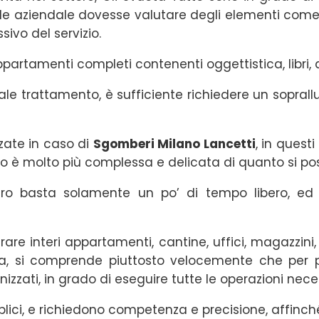
ile aziendale dovesse valutare degli elementi come 
vo del servizio.
rtamenti completi contenenti oggettistica, libri, qua
le trattamento, è sufficiente richiedere un sopralluog
zzate in caso di
Sgomberi Milano Lancetti
, in quest
zio è molto più complessa e delicata di quanto si p
ro basta solamente un po’ di tempo libero, ed 
erare interi appartamenti, cantine, uffici, magazzi
a, si comprende piuttosto velocemente che per p
izzati, in grado di eseguire tutte le operazioni neces
plici, e richiedono competenza e precisione, affinché