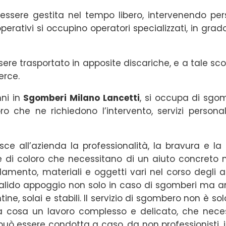
ò essere gestita nel tempo libero, intervenendo 
perativi si occupino operatori specializzati, in g
ere trasportato in apposite discariche, e a tale sco
erce.
nni in
Sgomberi Milano Lancetti
, si occupa di sgom
ro che ne richiedono l’intervento, servizi personali
sce all’azienda la professionalità, la bravura e la
te di coloro che necessitano di un aiuto concreto n
mento, materiali e oggetti vari nel corso degli anni
 valido appoggio non solo in caso di sgomberi ma a
ine, solai e stabili. Il servizio di sgombero non è
a cosa un lavoro complesso e delicato, che neces
on può essere condotta a caso, da non professionisti,