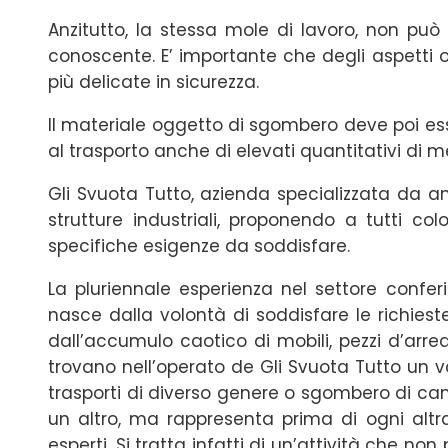
Anzitutto, la stessa mole di lavoro, non pu
conoscente. E’ importante che degli aspetti o
più delicate in sicurezza.
Il materiale oggetto di sgombero deve poi ess
al trasporto anche di elevati quantitativi di m
Gli Svuota Tutto, azienda specializzata da a
strutture industriali, proponendo a tutti colo
specifiche esigenze da soddisfare.
La pluriennale esperienza nel settore conferi
nasce dalla volontà di soddisfare le richies
dall’accumulo caotico di mobili, pezzi d’arreda
trovano nell’operato de Gli Svuota Tutto un
trasporti di diverso genere o sgombero di cant
un altro, ma rappresenta prima di ogni altr
esperti. Si tratta infatti di un’attività che n