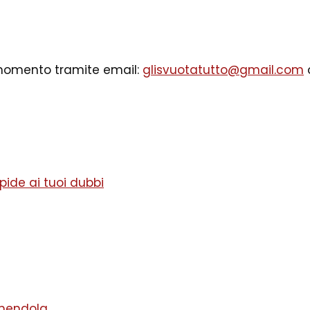
i momento tramite email:
glisvuotatutto@gmail.com
o
ide ai tuoi dubbi
mendola