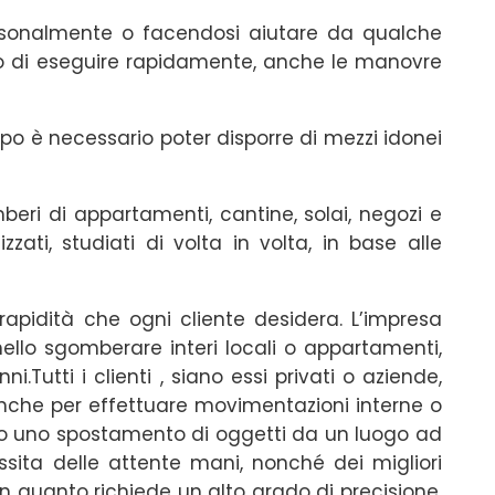
personalmente o facendosi aiutare da qualche
rado di eseguire rapidamente, anche le manovre
po è necessario poter disporre di mezzi idonei
beri di appartamenti, cantine, solai, negozi e
zzati, studiati di volta in volta, in base alle
 rapidità che ogni cliente desidera. L’impresa
ello sgomberare interi locali o appartamenti,
.Tutti i clienti , siano essi privati o aziende,
nche per effettuare movimentazioni interne o
 solo uno spostamento di oggetti da un luogo ad
sita delle attente mani, nonché dei migliori
 in quanto richiede un alto grado di precisione,