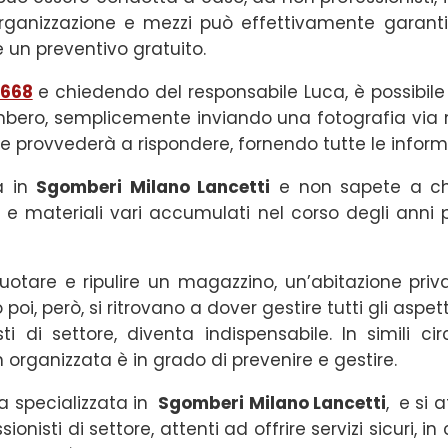
 organizzazione e mezzi può effettivamente garant
 un preventivo gratuito.
668
e chiedendo del responsabile Luca,
è possibile
ombero, semplicemente inviando una fotografia via 
he provvederà a rispondere, fornendo tutte le inform
ta in
Sgomberi Milano Lancetti
e non sapete a chi
 e materiali vari accumulati nel corso degli anni
tare e ripulire un magazzino, un’abitazione priva
oi, però, si ritrovano a dover gestire tutti gli aspett
i di settore, diventa indispensabile. In simili ci
rganizzata è in grado di prevenire e gestire.
da specializzata in
Sgomberi
Milano Lancetti
, e si 
onisti di settore, attenti ad offrire servizi sicuri, 