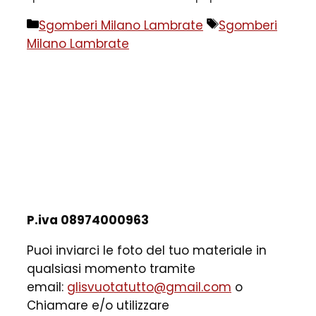
Categorie
Tag
Sgomberi Milano Lambrate
Sgomberi
Milano Lambrate
P.iva 08974000963
Puoi inviarci le foto del tuo materiale in
qualsiasi momento tramite
email:
glisvuotatutto@gmail.com
o
Chiamare e/o utilizzare