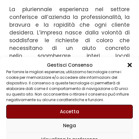
La pluriennale esperienza nel settore
conferisce all’azienda la professionalità, la
bravura e la rapidità che ogni cliente
desidera. L’impresa nasce dalla volontà di
soddisfare le richieste di coloro che
necessitano di un aiuto concreto
nello sgomberare interi locali
o appartamenti, dall’accumulo caotico di
Gestisci Consenso
mobili, pezzi d’arredamento, materiali e
Per fornire le migliori esperienze, utilizziamo tecnologie come i
cookie per memorizzare e/o accedere alle informazioni del
oggetti vari nel corso degli anni.Tutti i clienti
dispositivo. Il consenso a queste tecnologie ci permetterà di
, siano essi privati o aziende, trovano
elaborare dati come il comportamento di navigazione o ID unici
nell’operato de Gli Svuota Tutto un valido
su questo sito. Non acconsentire o ritirare il consenso può influire
negativamente su alcune caratteristiche e funzioni.
appoggio non solo in caso di sgomberi ma
anche per effettuare movimentazioni
Accetta
interne o trasporti di diverso genere
o sgombero di cantine, solai e stabili. Il
Nega
servizio di sgombero non è solo uno