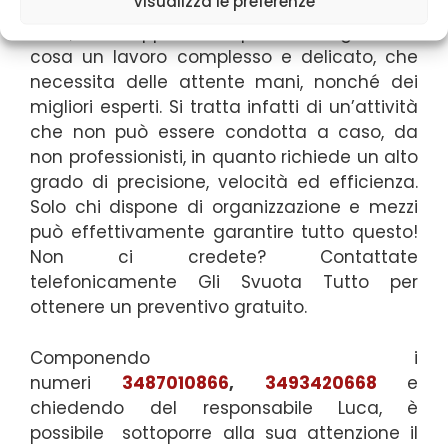
Visualizza le preferenze
spostamento di oggetti da un luogo ad un
altro, ma rappresenta prima di ogni altra
cosa un lavoro complesso e delicato, che
necessita delle attente mani, nonché dei
migliori esperti. Si tratta infatti di un’attività
che non può essere condotta a caso, da
non professionisti, in quanto richiede un alto
grado di precisione, velocità ed efficienza.
Solo chi dispone di organizzazione e mezzi
può effettivamente garantire tutto questo!
Non ci credete? Contattate
telefonicamente Gli Svuota Tutto per
ottenere un preventivo gratuito.
Componendo i
numeri
3487010866
,
3493420668
e
chiedendo del responsabile Luca,
è
possibile
sottoporre alla sua attenzione il