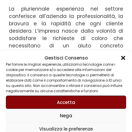
La pluriennale esperienza nel settore
conferisce all’azienda la professionalità, la
bravura e la rapidità che ogni cliente
desidera. L’impresa nasce dalla volontà di
soddisfare le richieste di coloro che
necessitano di un aiuto concreto
nello sgomberare interi locali
Gestisci Consenso
o appartamenti, dall’accumulo caotico di
Per fornire le migliori esperienze, utilizziamo tecnologie come i
mobili, pezzi d’arredamento, materiali e
cookie per memorizzare e/o accedere alle informazioni del
oggetti vari nel corso degli anni.Tutti i clienti
dispositivo. Il consenso a queste tecnologie ci permetterà di
elaborare dati come il comportamento di navigazione o ID unici
, siano essi privati o aziende, trovano
su questo sito. Non acconsentire o ritirare il consenso può influire
nell’operato de Gli Svuota Tutto un valido
negativamente su alcune caratteristiche e funzioni.
appoggio non solo in caso di sgomberi ma
Accetta
anche per effettuare movimentazioni
interne o trasporti di diverso genere
Nega
o sgombero di cantine, solai e stabili. Il
servizio di sgombero non è solo uno
Visualizza le preferenze