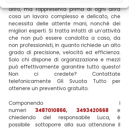
spostamento di oggetti da un luogo ad un
altro, ma rappresenta prima di ogni altra
cosa un lavoro complesso e delicato, che
necessita delle attente mani, nonché dei
migliori esperti. Si tratta infatti di un’attività
che non può essere condotta a caso, da
non professionisti, in quanto richiede un alto
grado di precisione, velocità ed efficienza.
Solo chi dispone di organizzazione e mezzi
può effettivamente garantire tutto questo!
Non ci credete? Contattate
telefonicamente Gli Svuota Tutto per
ottenere un preventivo gratuito.
Componendo i
numeri
3487010866
,
3493420668
e
chiedendo del responsabile Luca,
è
possibile
sottoporre alla sua attenzione il