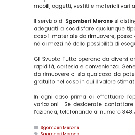
mobili, oggetti, vestiti e materiali vari
Il servizio di
Sgomberi Merone
si disti
adeguati a soddisfare qualunque tipo di
caso il materiale da rimuovere, possa e
né di mezzi né della possibilità di eseg
Gli Svuota Tutto operano da diversi an
rapidità, cortesia e convenienza. Gen
da rimuovere ci sia qualcosa da poter
gratuito nel caso in cui il valore stim
In ogni caso prima di effettuare l’o
variazioni. Se desiderate contattare
l’azienda, telefonando al numero 348.
Categorie
Sgomberi Merone
Tag
Sgomberi Merone