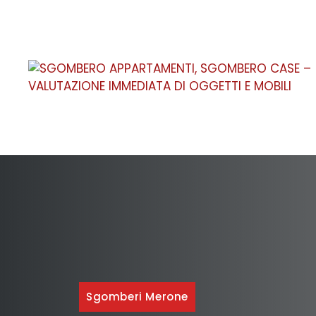
Vai
al
contenuto
Sgomberi Merone