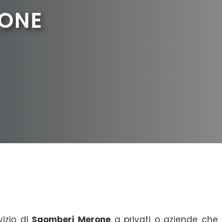
RONE
vizio di
Sgomberi Merone
a privati o aziende che 