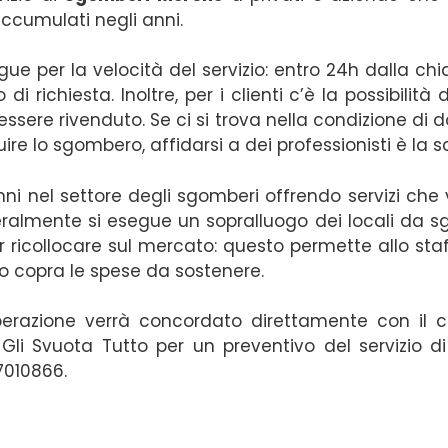
 accumulati negli anni.
ngue per la velocità del servizio: entro 24h dalla ch
 richiesta. Inoltre, per i clienti c’è la possibilità
ssere rivenduto. Se ci si trova nella condizione di d
uire lo sgombero, affidarsi a dei professionisti è la s
ni nel settore degli sgomberi offrendo servizi che
eralmente si esegue un sopralluogo dei locali da s
 ricollocare sul mercato: questo permette allo st
ato copra le spese da sostenere.
perazione verrà concordato direttamente con il cli
 Gli Svuota Tutto per un preventivo del servizio d
7010866.