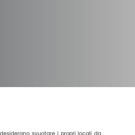
desiderano svuotare i propri locali da