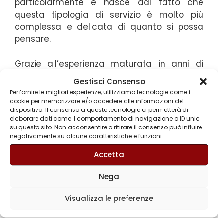
particolarmente e nasce dal fatto che
questa tipologia di servizio è molto più
complessa e delicata di quanto si possa
pensare.
Grazie all’esperienza maturata in anni di
attività nel settore,
Gli Svuota Tutto
sono in
Gestisci Consenso
grado di soddisfare qualsiasi esigenza il
Per fornire le migliori esperienze, utilizziamo tecnologie come i
cliente possa avere in questo campo.
cookie per memorizzare e/o accedere alle informazioni del
dispositivo. Il consenso a queste tecnologie ci permetterà di
elaborare dati come il comportamento di navigazione o ID unici
Siete alla ricerca di un’azienda specializzata
su questo sito. Non acconsentire o ritirare il consenso può influire
in
Ritiro mobili Rho
e non sapete a chi
negativamente su alcune caratteristiche e funzioni.
rivolgervi?
Accetta
Gli Svuota Tutto
, azienda specializzata
Nega
proprio in questo settore, si occupa anche di
sgomberi di appartamenti, cantine, solai,
Visualizza le preferenze
negozi e strutture industriali, proponendo a