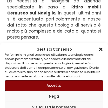
La necessità di rivolgersi ad aziende
specializzate in caso di
Ritiro mobili
Cernusco sul Naviglio
, in questi ultimi anni
si è accentuata particolarmente e nasce
dal fatto che questa tipologia di servizio è
molto più complessa e delicata di quanto si
possa pensare.
Grazie all’esperienza maturata in anni di
Gestisci Consenso
Per fornire le migliori esperienze, utilizziamo tecnologie come i
attività nel settore,
Gli Svuota Tutto
sono in
cookie per memorizzare e/o accedere alle informazioni del
grado di soddisfare qualsiasi esigenza il
dispositivo. Il consenso a queste tecnologie ci permetterà di
cliente possa avere in questo campo.
elaborare dati come il comportamento di navigazione o ID unici
su questo sito. Non acconsentire o ritirare il consenso può influire
negativamente su alcune caratteristiche e funzioni.
Siete alla ricerca di un’azienda specializzata
in
Ritiro mobili Cernusco sul Naviglio
e non
Accetta
sapete a chi rivolgervi?
Nega
Gli Svuota Tutto
, azienda specializzata
Visualizza le preferenze