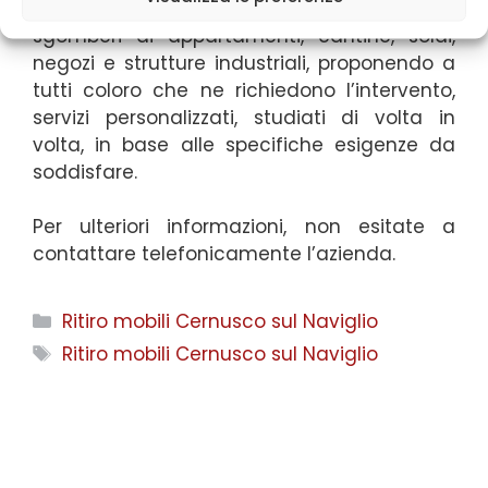
proprio in questo settore, si occupa anche di
sgomberi di appartamenti, cantine, solai,
negozi e strutture industriali, proponendo a
tutti coloro che ne richiedono l’intervento,
servizi personalizzati, studiati di volta in
volta, in base alle specifiche esigenze da
soddisfare.
Per ulteriori informazioni, non esitate a
contattare telefonicamente l’azienda.
Categorie
Ritiro mobili Cernusco sul Naviglio
Tag
Ritiro mobili Cernusco sul Naviglio