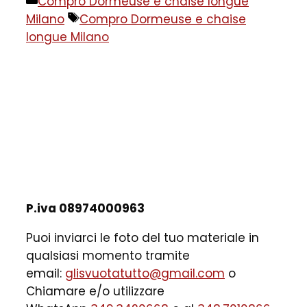
Categorie
Compro Dormeuse e chaise longue
Tag
Milano
Compro Dormeuse e chaise
longue Milano
P.iva 08974000963
Puoi inviarci le foto del tuo materiale in
qualsiasi momento tramite
email:
glisvuotatutto@gmail.com
o
Chiamare e/o utilizzare