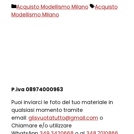
Categorie
Tag
Acquisto Modellismo Milano
Acquisto
Modellismo Milano
P.iva 08974000963
Puoi inviarci le foto del tuo materiale in
qualsiasi momento tramite
email:
glisvuotatutto@gmail.com
o
Chiamare e/o utilizzare
WhatsApp
349.3420668
o al
348.7010866
.