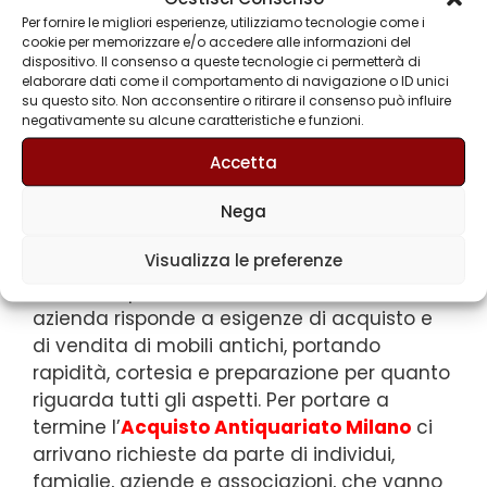
pubblico implicano la nostra idea di qualità,
Per fornire le migliori esperienze, utilizziamo tecnologie come i
cookie per memorizzare e/o accedere alle informazioni del
ottimizzando le risorse in nostro possesso e
dispositivo. Il consenso a queste tecnologie ci permetterà di
allocando al meglio le capacità del nostro
elaborare dati come il comportamento di navigazione o ID unici
staff. Da Gli Svuota Tutto trovi la buona cura
su questo sito. Non acconsentire o ritirare il consenso può influire
negativamente su alcune caratteristiche e funzioni.
degli oggetti e la velocità di procedura che
ti aspetti da una grande ditta. Scegli
Accetta
l’
Acquisto Antiquariato Milano
che ti
stiamo proponendo, per vedere da subito la
Nega
differenza tra un’azienda qualsiasi e una
Visualizza le preferenze
che ti soddisfa anche dal punto di vista
della competenza tecnica. La nostra
azienda risponde a esigenze di acquisto e
di vendita di mobili antichi, portando
rapidità, cortesia e preparazione per quanto
riguarda tutti gli aspetti. Per portare a
termine l’
Acquisto Antiquariato Milano
ci
arrivano richieste da parte di individui,
famiglie, aziende e associazioni, che vanno